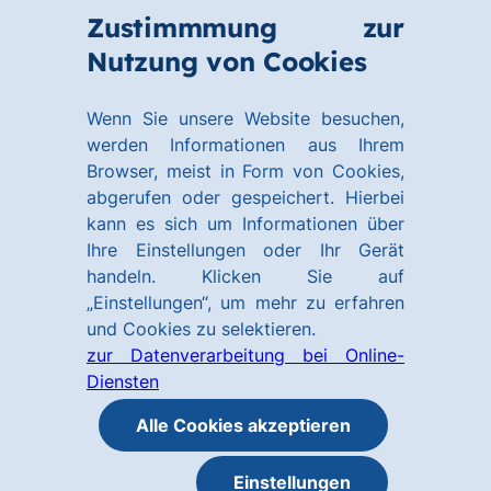
Zum
Zum
Zustimmmung zur
Hauptinhalt
Footer
Link
Nutzung von Cookies
Menü
springen
springen
zur
öffnen
Homepage
Wenn Sie unsere Website besuchen,
werden Informationen aus Ihrem
Browser, meist in Form von Cookies,
abgerufen oder gespeichert. Hierbei
kann es sich um Informationen über
Ihre Einstellungen oder Ihr Gerät
handeln. Klicken Sie auf
„Einstellungen“, um mehr zu erfahren
und Cookies zu selektieren.
zur Datenverarbeitung bei Online-
Diensten
Alle Cookies akzeptieren
Einstellungen