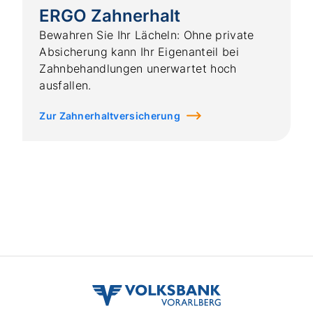
volksbank
vvb