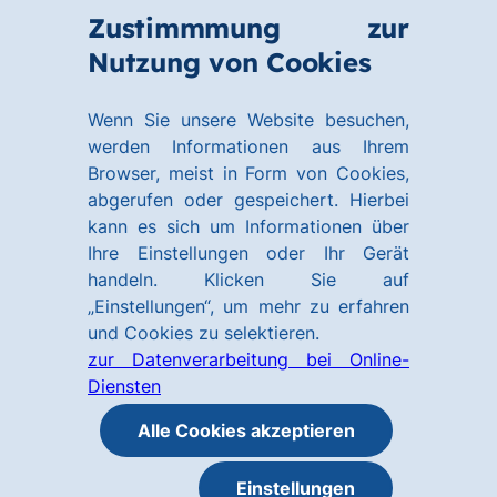
Zum
Zum
Zustimmmung zur
Hauptinhalt
Footer
Link
Nutzung von Cookies
Menü
springen
springen
zur
öffnen
Homepage
Wenn Sie unsere Website besuchen,
werden Informationen aus Ihrem
Browser, meist in Form von Cookies,
abgerufen oder gespeichert. Hierbei
kann es sich um Informationen über
Ihre Einstellungen oder Ihr Gerät
handeln. Klicken Sie auf
„Einstellungen“, um mehr zu erfahren
und Cookies zu selektieren.
zur Datenverarbeitung bei Online-
Diensten
Alle Cookies akzeptieren
Einstellungen