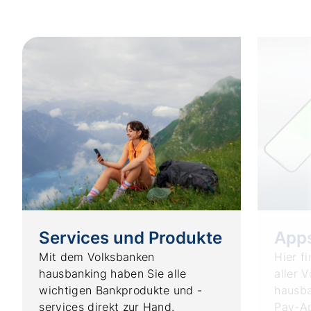
Services und Produkte
App
Mit dem Volksbanken
Hier f
hausbanking haben Sie alle
aller 
wichtigen Bankprodukte und -
hausba
services direkt zur Hand.
Pay-Ap