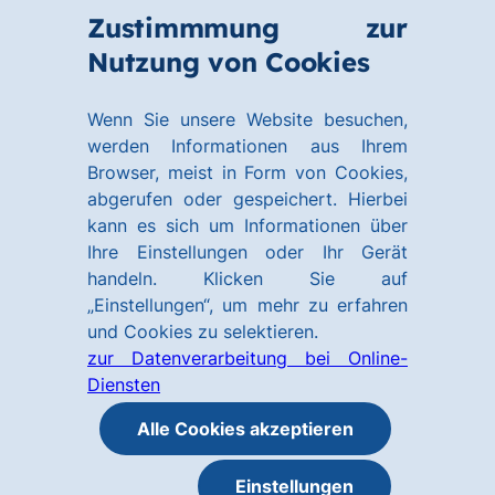
Zum
Zum
Zustimmmung zur
Hauptinhalt
Footer
Link
Nutzung von Cookies
Menü
springen
springen
zur
öffnen
Homepage
Wenn Sie unsere Website besuchen,
werden Informationen aus Ihrem
Browser, meist in Form von Cookies,
abgerufen oder gespeichert. Hierbei
kann es sich um Informationen über
Ihre Einstellungen oder Ihr Gerät
handeln. Klicken Sie auf
„Einstellungen“, um mehr zu erfahren
und Cookies zu selektieren.
zur Datenverarbeitung bei Online-
Diensten
Alle Cookies akzeptieren
Einstellungen