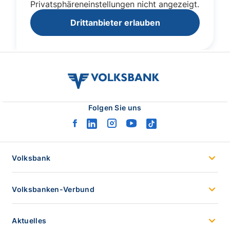
volksbank
verbund
logo
Folgen Sie uns
facebook
linkedin
instagram
youtube
tiktok
logo
logo
logo
logo
logo
Volksbank
Volksbanken-Verbund
Aktuelles