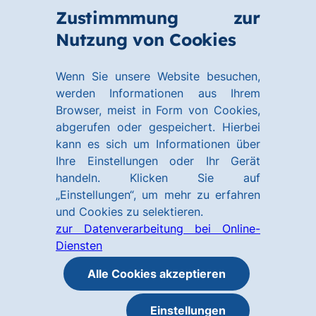
Zum
Zum
Zustimmmung zur
Hauptinhalt
Footer
Link
Nutzung von Cookies
Menü
springen
springen
zur
öffnen
Homepage
Wenn Sie unsere Website besuchen,
werden Informationen aus Ihrem
Browser, meist in Form von Cookies,
abgerufen oder gespeichert. Hierbei
kann es sich um Informationen über
Ihre Einstellungen oder Ihr Gerät
handeln. Klicken Sie auf
„Einstellungen“, um mehr zu erfahren
und Cookies zu selektieren.
zur Datenverarbeitung bei Online-
Diensten
Alle Cookies akzeptieren
Einstellungen