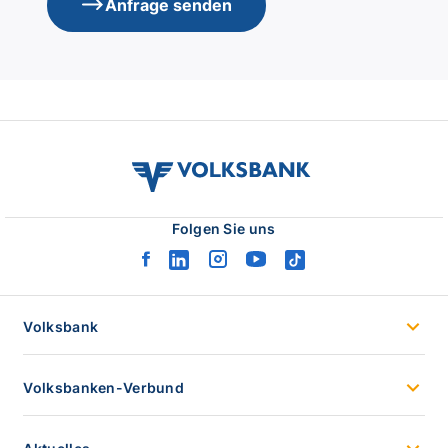
Anfrage senden
volksbank
verbund
logo
Folgen Sie uns
facebook
linkedin
instagram
youtube
tiktok
logo
logo
logo
logo
logo
Volksbank
Volksbanken-Verbund