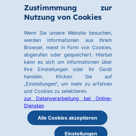
Zum
Zum
Zustimmmung zur
Hauptinhalt
Footer
Link
Nutzung von Cookies
Menü
springen
springen
zur
öffnen
Homepage
Wenn Sie unsere Website besuchen,
werden Informationen aus Ihrem
Browser, meist in Form von Cookies,
abgerufen oder gespeichert. Hierbei
kann es sich um Informationen über
Ihre Einstellungen oder Ihr Gerät
handeln. Klicken Sie auf
„Einstellungen“, um mehr zu erfahren
und Cookies zu selektieren.
zur Datenverarbeitung bei Online-
Diensten
Alle Cookies akzeptieren
Einstellungen