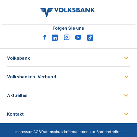
volksbank
verbund
logo
Folgen Sie uns
facebook
linkedin
instagram
youtube
tiktok
logo
logo
logo
logo
logo
Volksbank
Volksbanken-Verbund
Aktuelles
Kontakt
Impressum
AGB
Datenschutz
Informationen zur Barrierefreiheit