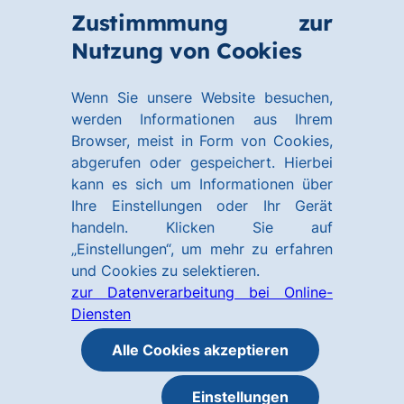
Zum
Zum
Zustimmmung zur
Hauptinhalt
Footer
Link
Nutzung von Cookies
Menü
springen
springen
zur
öffnen
Homepage
Wenn Sie unsere Website besuchen,
werden Informationen aus Ihrem
Browser, meist in Form von Cookies,
abgerufen oder gespeichert. Hierbei
kann es sich um Informationen über
Ihre Einstellungen oder Ihr Gerät
handeln. Klicken Sie auf
„Einstellungen“, um mehr zu erfahren
und Cookies zu selektieren.
zur Datenverarbeitung bei Online-
Diensten
Alle Cookies akzeptieren
Einstellungen