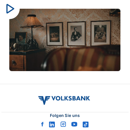
Video
abspielen
volksbank
verbund
logo
Folgen Sie uns
facebook
linkedin
instagram
youtube
tiktok