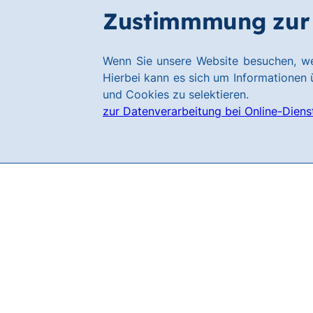
Zum
Zum
Zustimmmung zur 
Karriere
Hauptinhalt
Footer
springen
springen
Link
Wenn Sie unsere Website besuchen, we
zur
Hierbei kann es sich um Informationen ü
Homepage
und Cookies zu selektieren.
zur Datenverarbeitung bei Online-Diens