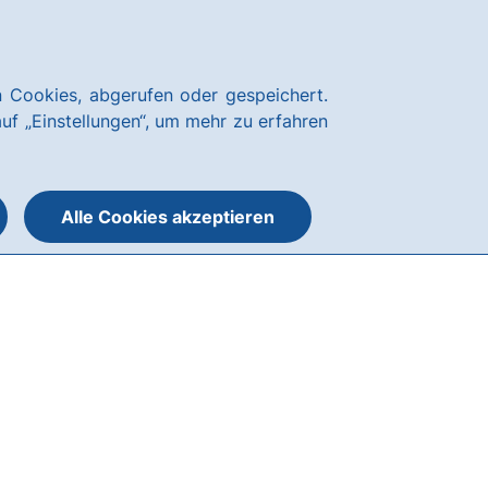
Über uns
Blog
Nachhaltigkeit
Presse
Notfallnummern
hausbanking
 Cookies, abgerufen oder gespeichert.
Suche
Menü
auf „Einstellungen“, um mehr zu erfahren
öffnen
öffnen
oder
schließen
Alle Cookies akzeptieren