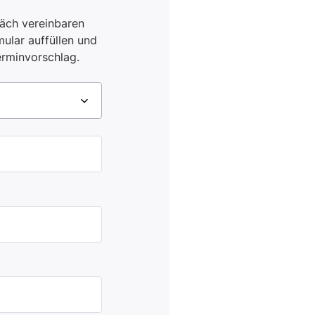
äch vereinbaren
ular auffüllen und
erminvorschlag.