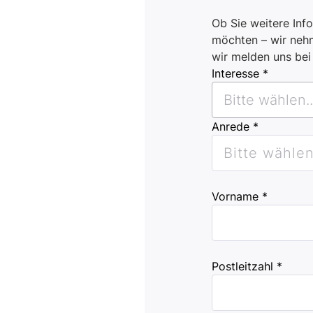
Ob Sie weitere Inf
möchten – wir nehm
wir melden uns be
Interesse *
Bitte wählen..
Anrede *
Bitte wählen.
Vorname *
Postleitzahl *