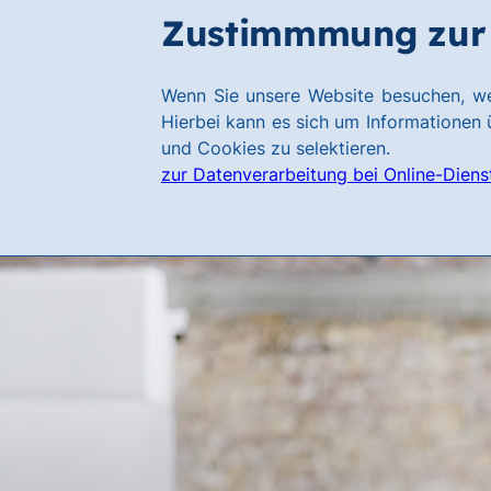
Zum
Zum
Zustimmmung zur 
Hauptinhalt
Footer
springen
springen
Link
Wenn Sie unsere Website besuchen, we
zur
Hierbei kann es sich um Informationen ü
Homepage
und Cookies zu selektieren.
zur Datenverarbeitung bei Online-Diens