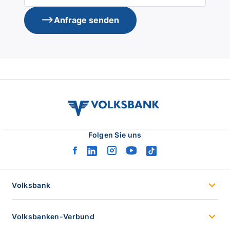
Anfrage senden
volksbank
verbund
logo
Folgen Sie uns
facebook
linkedin
instagram
youtube
tiktok
logo
logo
logo
logo
logo
Volksbank
Volksbanken-Verbund