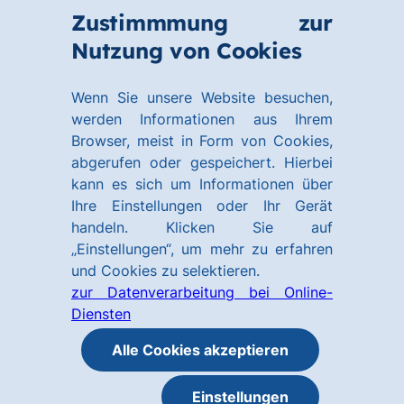
Zum
Zum
Zustimmmung zur
Hauptinhalt
Footer
Link
Nutzung von Cookies
Menü
springen
springen
zur
öffnen
Homepage
Wenn Sie unsere Website besuchen,
werden Informationen aus Ihrem
Browser, meist in Form von Cookies,
abgerufen oder gespeichert. Hierbei
kann es sich um Informationen über
Ihre Einstellungen oder Ihr Gerät
handeln. Klicken Sie auf
„Einstellungen“, um mehr zu erfahren
und Cookies zu selektieren.
zur Datenverarbeitung bei Online-
Diensten
Alle Cookies akzeptieren
Einstellungen