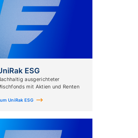
UniRak ESG
achhaltig ausgerichteter
ischfonds mit Aktien und Renten
um UniRak ESG