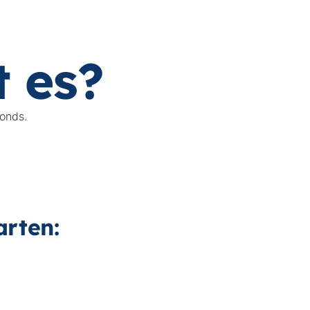
 es?
onds.
arten: