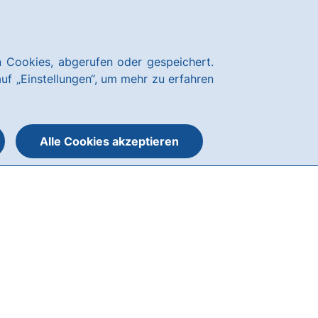
Über uns
Blog
Nachhaltigkeit
Presse
Notfallnummern
hausbanking
 Cookies, abgerufen oder gespeichert.
Suche
Menü
auf „Einstellungen“, um mehr zu erfahren
öffnen
öffnen
oder
schließen
Alle Cookies akzeptieren