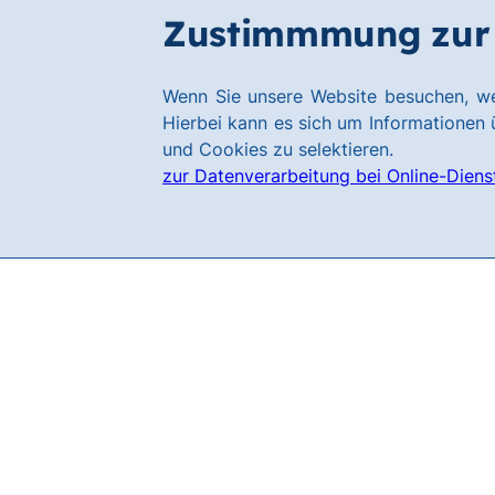
Zum
Zum
Zustimmmung zur 
Karriere
Hauptinhalt
Footer
springen
springen
Link
Wenn Sie unsere Website besuchen, we
zur
Hierbei kann es sich um Informationen ü
Homepage
und Cookies zu selektieren.
zur Datenverarbeitung bei Online-Diens