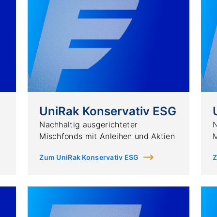
UniRak Konservativ ESG
Nachhaltig ausgerichteter
N
Mischfonds mit Anleihen und Aktien
M
Zum UniRak Konservativ ESG
Z