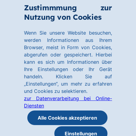
Zum
Zum
Zustimmmung zur
Hauptinhalt
Footer
Link
Nutzung von Cookies
Menü
springen
springen
zur
öffnen
Homepage
Wenn Sie unsere Website besuchen,
werden Informationen aus Ihrem
Browser, meist in Form von Cookies,
abgerufen oder gespeichert. Hierbei
kann es sich um Informationen über
Ihre Einstellungen oder Ihr Gerät
handeln. Klicken Sie auf
„Einstellungen“, um mehr zu erfahren
und Cookies zu selektieren.
zur Datenverarbeitung bei Online-
Diensten
Alle Cookies akzeptieren
Einstellungen