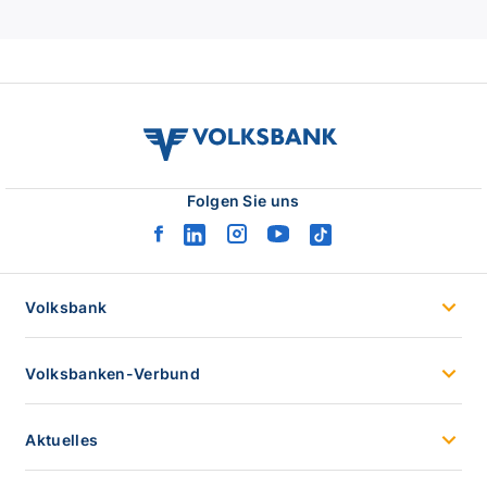
volksbank
verbund
logo
Folgen Sie uns
facebook
linkedin
instagram
youtube
tiktok
logo
logo
logo
logo
logo
Volksbank
Volksbanken-Verbund
Aktuelles