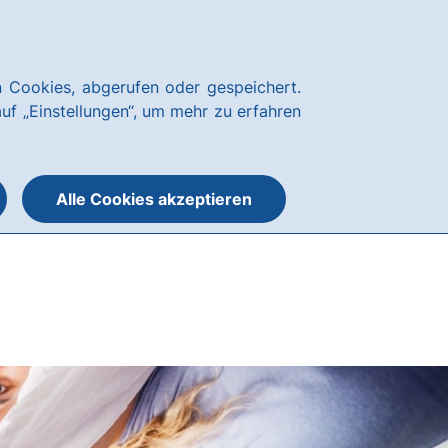
Über uns
Blog
Nachhaltigkeit
Presse
Notfallnummern
hausbanking
 Cookies, abgerufen oder gespeichert.
Suche
Menü
auf „Einstellungen“, um mehr zu erfahren
öffnen
öffnen
oder
schließen
Alle Cookies akzeptieren