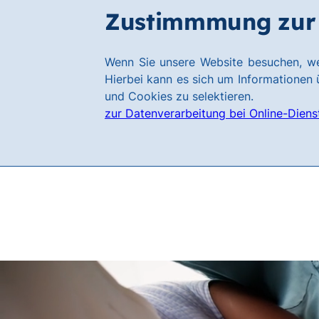
Zum
Zum
Zustimmmung zur 
Karriere
Hauptinhalt
Footer
springen
springen
Link
Wenn Sie unsere Website besuchen, we
zur
Hierbei kann es sich um Informationen ü
Homepage
und Cookies zu selektieren.
zur Datenverarbeitung bei Online-Diens